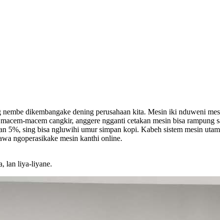
embe dikembangake dening perusahaan kita. Mesin iki nduweni mesin sin
si macem-macem cangkir, anggere ngganti cetakan mesin bisa rampung saj
ekan 5%, sing bisa ngluwihi umur simpan kopi. Kabeh sistem mesin uta
tawa ngoperasikake mesin kanthi online.
 lan liya-liyane.