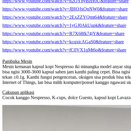
https://www.youtube.com/watch?v=h2OYbyBzH0U&feature=share
https://www.youtube.com/watch?v=JlHQJxQnNW0&feature=share
https://www.youtube.com/watch?v=2ExZZYQmt64&feature=share
https://www.youtube.com/watch?v=1yGJ0AkUupk&feature=share
https://www.youtube.com/watch?v=R7X68fk74jY&feature=share
https://www.youtube.com/watch?v=kcqxicAGaS0&feature=share
https://www.youtube.com/watch?v=fC0VX1qMt6o&feature=share
Pambuka Mesin
Mesin kemasan kapsul kopi Nespresso iki minangka model anyar sing n
bisa ngisi 3000-3600 kapsul saben jam kanthi paling cepet. Bisa ngi
tekan ±0.1g. Kanthi fungsi pengenceran, oksigen sisa produk bisa t
Internet of Things, lan bisa milih komputer/ponsel kanggo ngawasi u
Cakupan aplikasi
Cocok kanggo Nespresso, K-cups, dolce Guesto, kapsul kopi Lavazza,