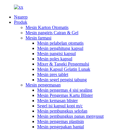
Ngarep
Produk
Mesin Karton Otomatis
Mesin pangiris Cairan & Gel
Mesin farmasi
Mesin pelabelan otomatis
Mesin penghitung kapsul
Mesin pangisi kapsul
Mesin poles kapsul
Mixer & Tangki Pengemulsi
Mesin Kapsul Gelatin Lunak
Mesin pres tablet
Mesin segel pengisi tabung
Mesin pengemasan
Mesin pengemas 4 sisi sealing
Mesin Pengemas Kartu Blister
Mesin kemasan blister
Segel isi kapsul kopi m/c
Mesin pembungkus selofan
Mesin pembungkus panas menyusut
Mesin pengemas plastisin
Mesin pengepakan bantal