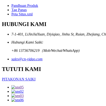
Pandhuan Produk
Tag Panas
Peta Situs.xml
HUBUNGI KAMI
7-1-401, LiJinJiaYuan, Diyiqiao, Jinhu St, Ruian, Zhejiang, C
Hubungi Kami Saiki:
+86 13736706219（Mob/Wechat/WhatsApp)
sales@cn-yidao.com
TUTUTI KAMI
PITAKONAN SAIKI