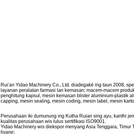
Rui'an Yidao Machinery Co., Ltd. diadegaké ing taun 2008, sp
layanan peralatan farmasi lan kemasan; macem-macem produk k
penghitung kapsul, mesin kemasan blister aluminium-plastik a
capping, mesin sealing, mesin coding, mesin label, mesin karto
Perusahaan iki dumunung ing Kutha Ruian sing ayu, kanthi je
kualitas perusahaan wis lulus sertifikasi ISO9001.
Yidao Machinery wis diekspor menyang Asia Tenggara, Timur T
liyane;