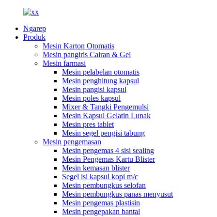
Ngarep
Produk
Mesin Karton Otomatis
Mesin pangiris Cairan & Gel
Mesin farmasi
Mesin pelabelan otomatis
Mesin penghitung kapsul
Mesin pangisi kapsul
Mesin poles kapsul
Mixer & Tangki Pengemulsi
Mesin Kapsul Gelatin Lunak
Mesin pres tablet
Mesin segel pengisi tabung
Mesin pengemasan
Mesin pengemas 4 sisi sealing
Mesin Pengemas Kartu Blister
Mesin kemasan blister
Segel isi kapsul kopi m/c
Mesin pembungkus selofan
Mesin pembungkus panas menyusut
Mesin pengemas plastisin
Mesin pengepakan bantal