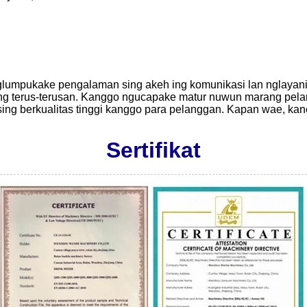
nglumpukake pengalaman sing akeh ing komunikasi lan nglayani 
 sing terus-terusan. Kanggo ngucapake matur nuwun marang p
n sing berkualitas tinggi kanggo para pelanggan. Kapan wae, ka
Sertifikat