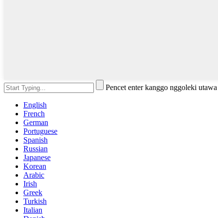
Pencet enter kanggo nggoleki utaw
English
French
German
Portuguese
Spanish
Russian
Japanese
Korean
Arabic
Irish
Greek
Turkish
Italian