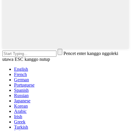
Pencet enter kanggo nggoleki
utawa ESC kanggo nutup
English
French
German
Portuguese
Spanish
Russian
Japanese
Korean
Arabic
Irish
Greek
Turkish