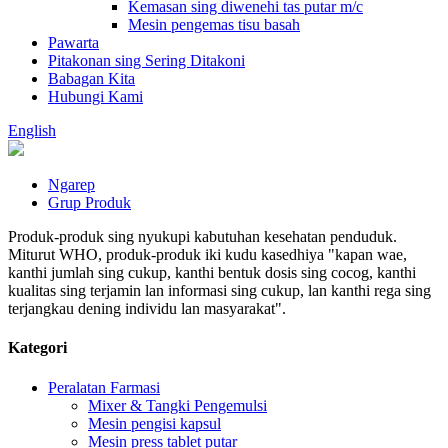
Kemasan sing diwenehi tas putar m/c
Mesin pengemas tisu basah
Pawarta
Pitakonan sing Sering Ditakoni
Babagan Kita
Hubungi Kami
English
Ngarep
Grup Produk
Produk-produk sing nyukupi kabutuhan kesehatan penduduk.
Miturut WHO, produk-produk iki kudu kasedhiya "kapan wae,
kanthi jumlah sing cukup, kanthi bentuk dosis sing cocog, kanthi
kualitas sing terjamin lan informasi sing cukup, lan kanthi rega sing
terjangkau dening individu lan masyarakat".
Kategori
Peralatan Farmasi
Mixer & Tangki Pengemulsi
Mesin pengisi kapsul
Mesin press tablet putar