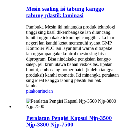
Mesin sealing isi tabung kanggo
tabung plastik laminasi
Pambuka Mesin iki minangka produk teknologi
tinggi sing kasil dikembangake lan dirancang
kanthi nggunakake teknologi canggih saka luar
negeri lan kanthi ketat memenuhi syarat GMP.
Kontroler PLC lan layar tutul warna ditrapake
lan nggampangake kontrol mesin sing bisa
diprogram. Bisa nindakake pengisian kanggo
salep, jeli krim utawa bahan viskositas, lipatan
buntut, embossing nomer batch (kalebu tanggal
produksi) kanthi otomatis. Iki minangka peralatan
sing ideal kanggo tabung plastik lan bak
laminasi...
pitakon
rincian
Peralatan Pengisi Kapsul Njp-3500
Njp-3800 Njp-7500