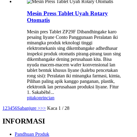
Mesin Press Tablet Uyah Rotary
Otomatis
Mesin pres Tablet ZP29F Dibandhingake karo
pesaing liyane Conto Panggunaan Peralatan iki
minangka produk teknologi tinggi
elektromekanis sing dikembangake adhedhasar
inspeksi produk otomatis pirang-pirang taun sing
dikembangake dening perusahaan kita. Bisa
nyuda macem-macem wafer konvensional lan
tablet bentuk khusus liyane (kalebu pencetakan
rong sisi): Peralatan iki minangka farmasi, kimia,
Pilihan paling apik kanggo panganan, plastik,
elektronik lan perusahaan produksi liyane. Fitur
1. Sakabèhé...
pitakon
rincian
1
2
3
4
5
6
Sabanjure >
>>
Kaca 1 / 28
INFORMASI
Pandhuan Produk