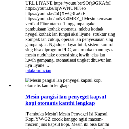
URL LIYANE https://youtu.be/SOfg9GKAfoI
https://youtu.be/IqWWNUNFJeo
https://youtu.be/4iQXwQ3LuGE
https://youtu.be/buN8a0MRZ_I Mesin kemasan
vertikal Fitur utama. 1. nggampangake
pambukaan kothak otomatis, mlebu kothak,
nyegel kothak lan fungsi aksi liyane, struktur sing
kompak lan cukup, operasi lan penyesuaian sing
gampang. 2. Ngadopsi layar tutul, sistem kontrol
sing bisa diprogram PLC, antarmuka manungsa-
mesin nuduhake operasi sing luwih jelas lan
luwih gampang, otomatisasi tingkat dhuwur lan
liya-liyane ...
pitakon
rincian
Mesin pangisi lan penyegel kapsul
kopi otomatis kanthi lengkap
[Pambuka Mesin] Mesin Penyegel Isi Kapsul
Kopi YW-GZ cocok kanggo ngisi macem-
macem jinis kapsul kopi. Mesin iki bisa kanthi