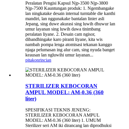
Peralatan Pengisi Kapsul Njp-3500 Njp-3800
Njp-7500 Kauntungan produk: 1. Ngembangake
lan ningkatake desain internal turntable die kanthi
mandiri, lan nggunakake bantalan linier asli
Jepang, sing duwe akurasi sing luwih dhuwur lan
umur layanan sing luwih dawa tinimbang
peralatan liyane. 2. Desain cam ngisor,
dibandhingake karo piranti liyane, kita wis
nambah pompa lenga atomisasi tekanan kanggo
njaga pelumasan ing alur cam, sing nyuda banget
keausan lan ngluwihi umur layanan...
pitakon
rincian
STERILIZER KEBOCORAN
AMPUL MODEL: AM-0.36 (360
liter)
SPESIFIKASI TEKNIS JENENG:
STERILIZER KEBOCORAN AMPUL
MODEL: AM-0.36 (360 liter) 1. UMUM
Sterilizer seri AM iki dirancang lan diprodhuksi