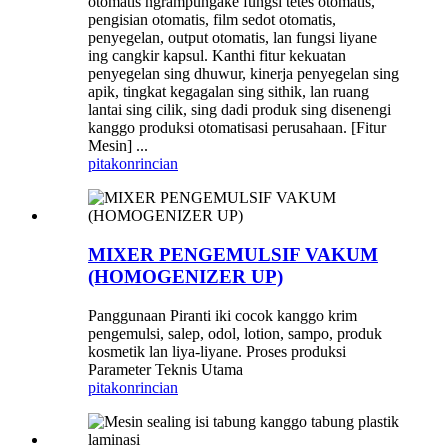
otomatis ngrampungake fungsi tetes otomatis,
pengisian otomatis, film sedot otomatis,
penyegelan, output otomatis, lan fungsi liyane
ing cangkir kapsul. Kanthi fitur kekuatan
penyegelan sing dhuwur, kinerja penyegelan sing
apik, tingkat kegagalan sing sithik, lan ruang
lantai sing cilik, sing dadi produk sing disenengi
kanggo produksi otomatisasi perusahaan. [Fitur
Mesin] ...
pitakon
rincian
MIXER PENGEMULSIF VAKUM
(HOMOGENIZER UP)
Panggunaan Piranti iki cocok kanggo krim
pengemulsi, salep, odol, lotion, sampo, produk
kosmetik lan liya-liyane. Proses produksi
Parameter Teknis Utama
pitakon
rincian