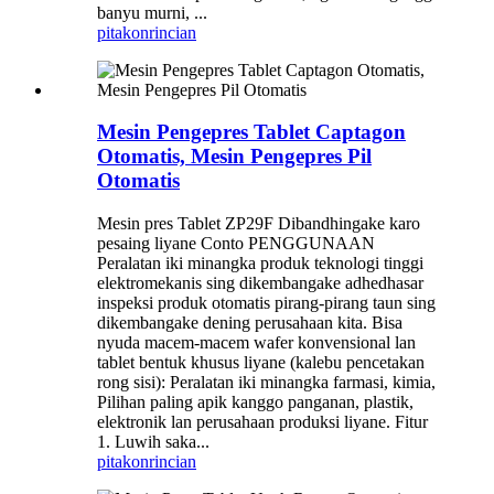
banyu murni, ...
pitakon
rincian
Mesin Pengepres Tablet Captagon
Otomatis, Mesin Pengepres Pil
Otomatis
Mesin pres Tablet ZP29F Dibandhingake karo
pesaing liyane Conto PENGGUNAAN
Peralatan iki minangka produk teknologi tinggi
elektromekanis sing dikembangake adhedhasar
inspeksi produk otomatis pirang-pirang taun sing
dikembangake dening perusahaan kita. Bisa
nyuda macem-macem wafer konvensional lan
tablet bentuk khusus liyane (kalebu pencetakan
rong sisi): Peralatan iki minangka farmasi, kimia,
Pilihan paling apik kanggo panganan, plastik,
elektronik lan perusahaan produksi liyane. Fitur
1. Luwih saka...
pitakon
rincian