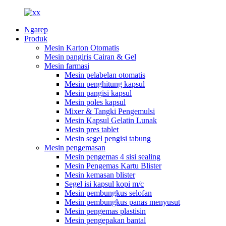
Ngarep
Produk
Mesin Karton Otomatis
Mesin pangiris Cairan & Gel
Mesin farmasi
Mesin pelabelan otomatis
Mesin penghitung kapsul
Mesin pangisi kapsul
Mesin poles kapsul
Mixer & Tangki Pengemulsi
Mesin Kapsul Gelatin Lunak
Mesin pres tablet
Mesin segel pengisi tabung
Mesin pengemasan
Mesin pengemas 4 sisi sealing
Mesin Pengemas Kartu Blister
Mesin kemasan blister
Segel isi kapsul kopi m/c
Mesin pembungkus selofan
Mesin pembungkus panas menyusut
Mesin pengemas plastisin
Mesin pengepakan bantal